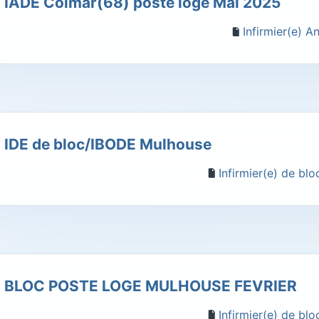
IADE Colmar(68) poste logé Mai 2025
Infirmier(e) A
IDE de bloc/IBODE Mulhouse
Infirmier(e) de bl
BLOC POSTE LOGE MULHOUSE FEVRIER
Infirmier(e) de bl