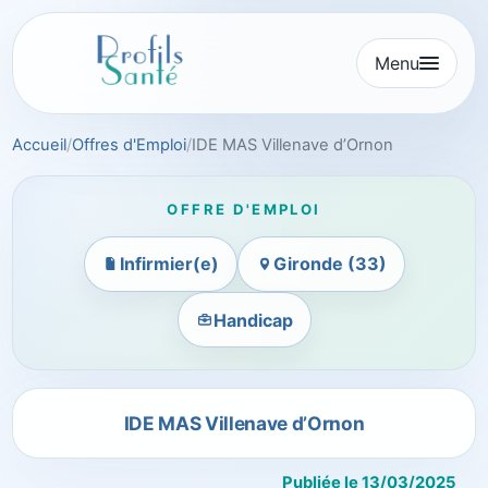
Aller
au
Menu
contenu
Accueil
Offres d'Emploi
IDE MAS Villenave d’Ornon
OFFRE D'EMPLOI
Infirmier(e)
Gironde (33)
Handicap
IDE MAS Villenave d’Ornon
Publiée le 13/03/2025