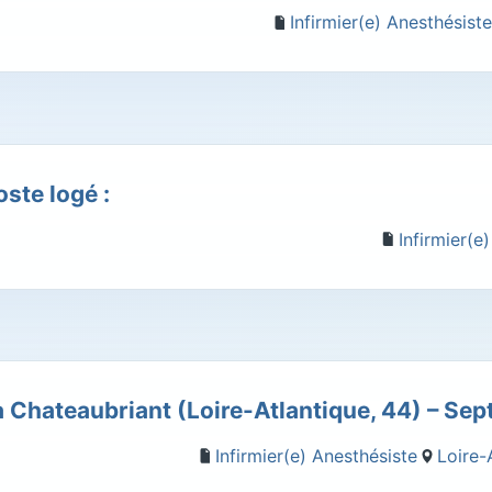
Infirmier(e) Anesthésist
ste logé :
Infirmier(e
à Chateaubriant (Loire-Atlantique, 44) – Se
Infirmier(e) Anesthésiste
Loire-